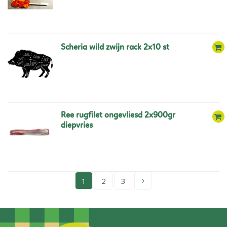
scheria wild zwijn rack 2x10 st
ree rugfilet ongevliesd 2x900gr
diepvries
1
2
3