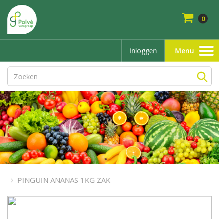
0
Inloggen
Menu
Toggle
navigation
PINGUIN ANANAS 1KG ZAK