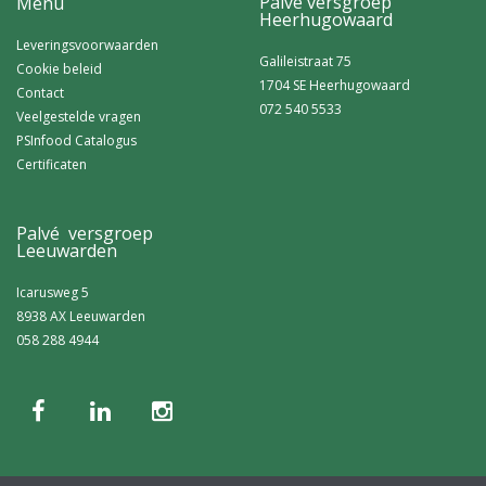
Palvé versgroep
Menu
Heerhugowaard
Leveringsvoorwaarden
Galileistraat 75
Cookie beleid
1704 SE Heerhugowaard
Contact
072 540 5533
Veelgestelde vragen
PSInfood Catalogus
Certificaten
Palvé versgroep
Leeuwarden
Icarusweg 5
8938 AX Leeuwarden
058 288 4944