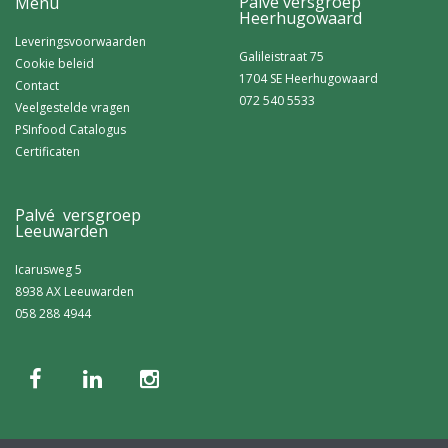
Palvé versgroep
Menu
Heerhugowaard
Leveringsvoorwaarden
Galileistraat 75
Cookie beleid
1704 SE Heerhugowaard
Contact
072 540 5533
Veelgestelde vragen
PSInfood Catalogus
Certificaten
Palvé versgroep
Leeuwarden
Icarusweg 5
8938 AX Leeuwarden
058 288 4944