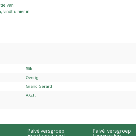
tie van
 vindt u hier in
Blik
Overig
Grand Gerard
A.G.F.
Palvé versgroep
Palvé versgroep
Heerhugowaard
Leeuwarden