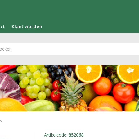
act
Klant worden
KG
Artikelcode
:
852068