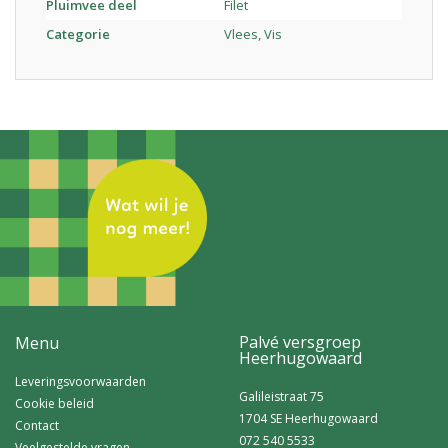
Pluimvee deel
Filet
Categorie
Vlees, Vis
Palvé versgroep
Menu
Heerhugowaard
Leveringsvoorwaarden
Galileistraat 75
Cookie beleid
1704 SE Heerhugowaard
Contact
072 540 5533
Veelgestelde vragen