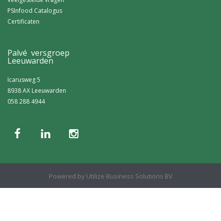
PSInfood Catalogus
Certificaten
Palvé versgroep
Leeuwarden
Icarusweg 5
8938 AX Leeuwarden
058 288 4944
Powered by
Utilize Business Solutions BV