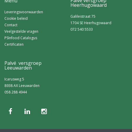
Palvé versgroep
Menu
Heerhugowaard
Leveringsvoorwaarden
Galileistraat 75
Cookie beleid
1704 SE Heerhugowaard
Contact
072 540 5533
Veelgestelde vragen
PSInfood Catalogus
Certificaten
Palvé versgroep
Leeuwarden
Icarusweg 5
8938 AX Leeuwarden
058 288 4944