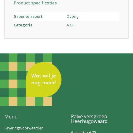
Product specificaties
Groenten soort
Overig
Categorie
A.G.F.
Palvé versgroep
Menu
Heerhugowaard
Leveringsvoorwaarden
Galileistraat 75