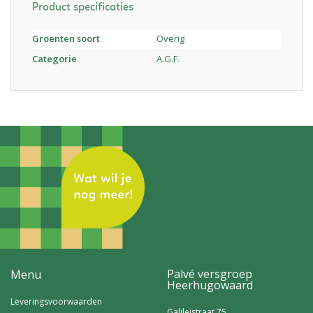
Product specificaties
Groenten soort
Overig
Categorie
A.G.F.
Palvé versgroep
Menu
Heerhugowaard
Leveringsvoorwaarden
Galileistraat 75