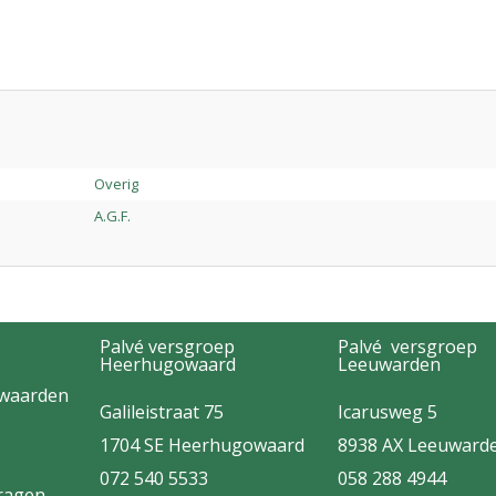
Overig
A.G.F.
Palvé versgroep
Palvé versgroep
Heerhugowaard
Leeuwarden
rwaarden
Galileistraat 75
Icarusweg 5
1704 SE Heerhugowaard
8938 AX Leeuward
072 540 5533
058 288 4944
vragen