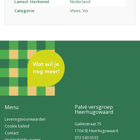
Lamsvl. Herkomst
Nederland
Categorie
Vlees, Vis
Palvé versgroep
Menu
Heerhugowaard
Leveringsvoorwaarden
Galileistraat 75
Cookie beleid
1704 SE Heerhugowaard
Contact
072 540 5533
Veelgestelde vragen