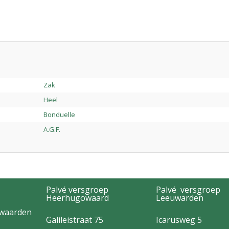
Zak
Heel
Bonduelle
A.G.F.
Palvé versgroep
Palvé versgroep
Heerhugowaard
Leeuwarden
rwaarden
Galileistraat 75
Icarusweg 5