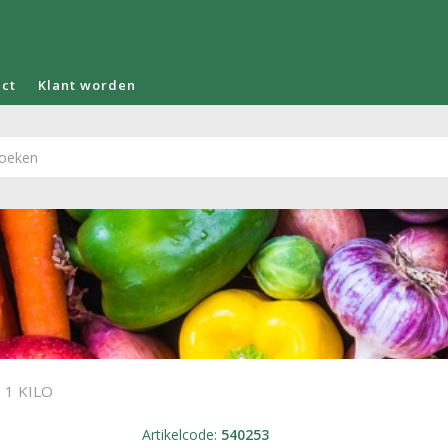
act
Klant worden
1 KILO
Artikelcode
:
540253