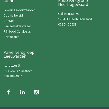
Palvé versgroep
Menu
Heerhugowaard
Leveringsvoorwaarden
Galileistraat 75
Cookie beleid
1704 SE Heerhugowaard
Contact
072 540 5533
Veelgestelde vragen
PSInfood Catalogus
Certificaten
Palvé versgroep
Leeuwarden
Icarusweg 5
8938 AX Leeuwarden
058 288 4944