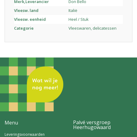
Merk,Leverancier
Don Bello
Vleesw. land
Italië
Vleesw. eenheid
Heel / Stuk
Categorie
Vleeswaren, delicatessen
Palvé versgroep
Menu
Heerhugowaard
Leveringsvoorwaarden