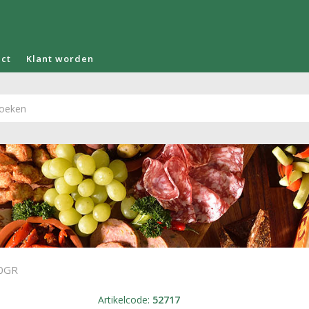
act
Klant worden
0GR
Artikelcode
:
52717