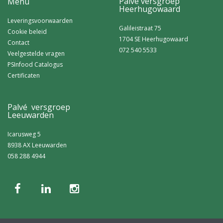
Palvé versgroep
Menu
Heerhugowaard
Leveringsvoorwaarden
Galileistraat 75
Cookie beleid
1704 SE Heerhugowaard
Contact
072 540 5533
Veelgestelde vragen
PSInfood Catalogus
Certificaten
Palvé versgroep
Leeuwarden
Icarusweg 5
8938 AX Leeuwarden
058 288 4944