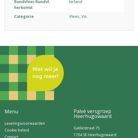
Rundvlees Rundvl.
Ierland
herkomst
Categorie
Vlees, Vis
Palvé versgroep
Menu
Heerhugowaard
Leveringsvoorwaarden
Galileistraat 75
Cookie beleid
1704 SE Heerhugowaard
Contact