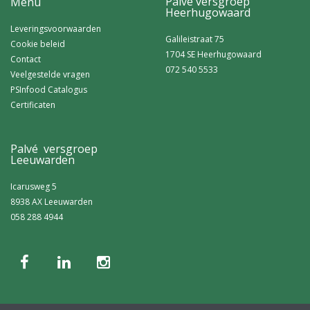
Palvé versgroep
Menu
Heerhugowaard
Leveringsvoorwaarden
Galileistraat 75
Cookie beleid
1704 SE Heerhugowaard
Contact
072 540 5533
Veelgestelde vragen
PSInfood Catalogus
Certificaten
Palvé versgroep
Leeuwarden
Icarusweg 5
8938 AX Leeuwarden
058 288 4944