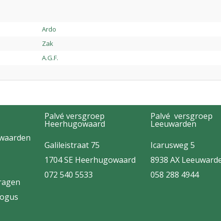
Ardo
Zak
A.G.F.
Palvé versgroep
Palvé versgroep
Heerhugowaard
Leeuwarden
rwaarden
Galileistraat 75
Icarusweg 5
1704 SE Heerhugowaard
8938 AX Leeuward
072 540 5533
058 288 4944
vragen
logus