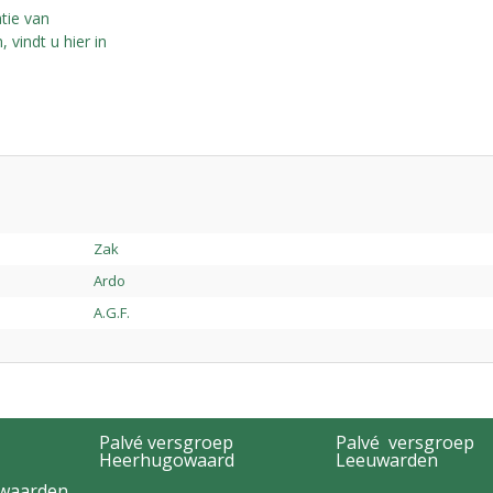
tie van
 vindt u hier in
Zak
Ardo
A.G.F.
Palvé versgroep
Palvé versgroep
Heerhugowaard
Leeuwarden
rwaarden