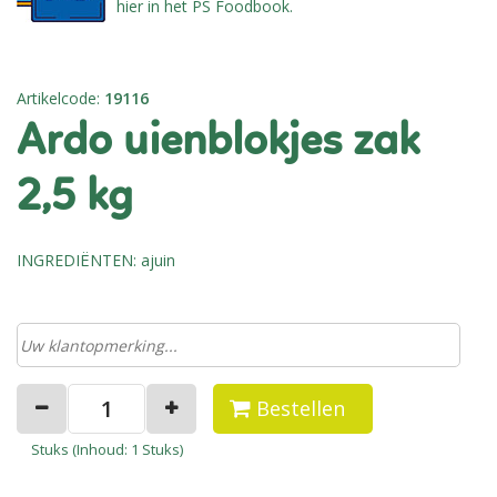
hier in het PS Foodbook.
Artikelcode
:
19116
ardo uienblokjes zak
2,5 kg
INGREDIËNTEN: ajuin
Bestellen
Stuks (
Inhoud
: 1 Stuks)