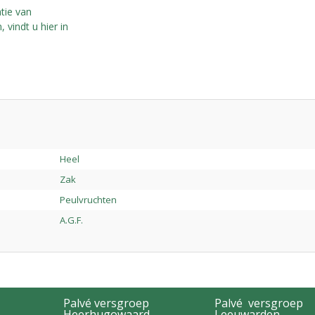
tie van
 vindt u hier in
Heel
Zak
Peulvruchten
A.G.F.
Palvé versgroep
Palvé versgroep
Heerhugowaard
Leeuwarden