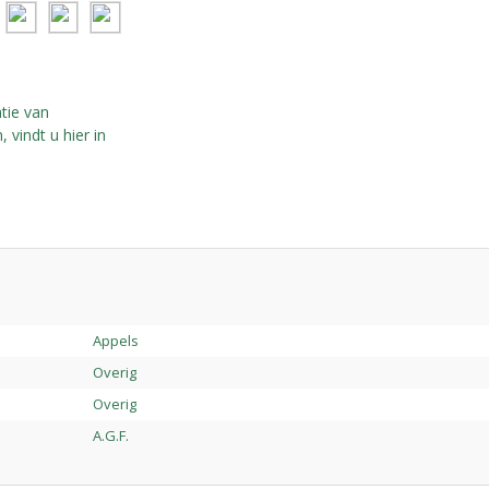
tie van
 vindt u hier in
Appels
Overig
Overig
A.G.F.