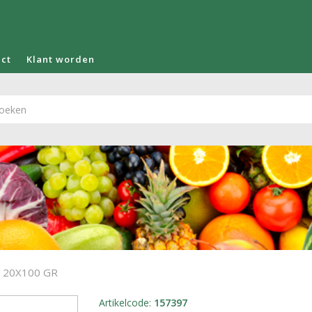
act
Klant worden
120X100 GR
Artikelcode
:
157397