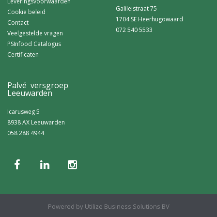
Leveringsvoorwaarden
Galileistraat 75
Cookie beleid
1704 SE Heerhugowaard
Contact
072 540 5533
Veelgestelde vragen
PSInfood Catalogus
Certificaten
Palvé versgroep
Leeuwarden
Icarusweg 5
8938 AX Leeuwarden
058 288 4944
Powered by
Utilize Business Solutions BV