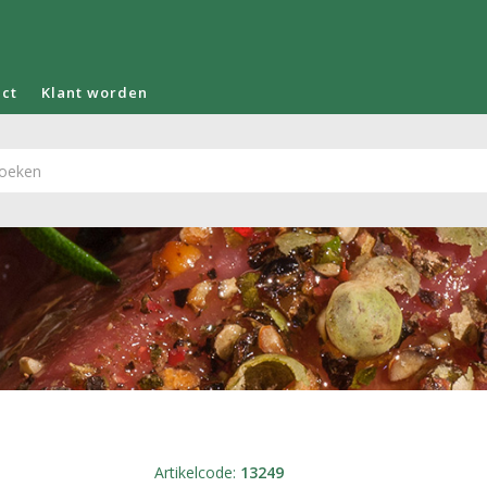
act
Klant worden
Artikelcode
:
13249