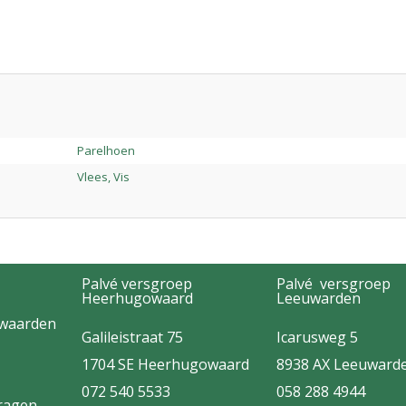
Parelhoen
Vlees, Vis
Palvé versgroep
Palvé versgroep
Heerhugowaard
Leeuwarden
rwaarden
Galileistraat 75
Icarusweg 5
1704 SE Heerhugowaard
8938 AX Leeuward
072 540 5533
058 288 4944
vragen