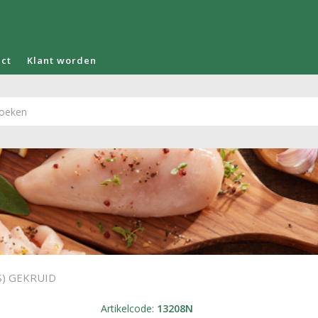
act
Klant worden
S) GEKRUID
Artikelcode
:
13208N