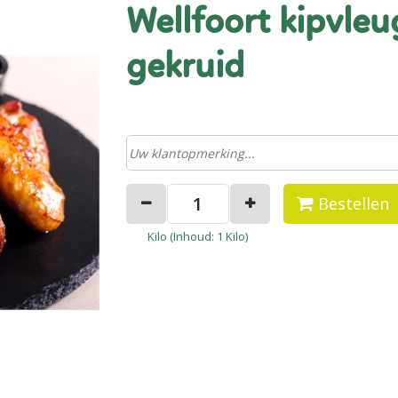
wellfoort kipvleugels (t.v. sticks)
gekruid
Bestellen
Kilo (
Inhoud
: 1 Kilo)