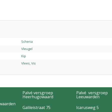
Scheria
Vleugel
Kip
Vlees, Vis
Palvé versgroep
Palvé versgroep
Heerhugowaard
Leeuwarden
rwaarden
Galileistraat 75
Icarusweg 5