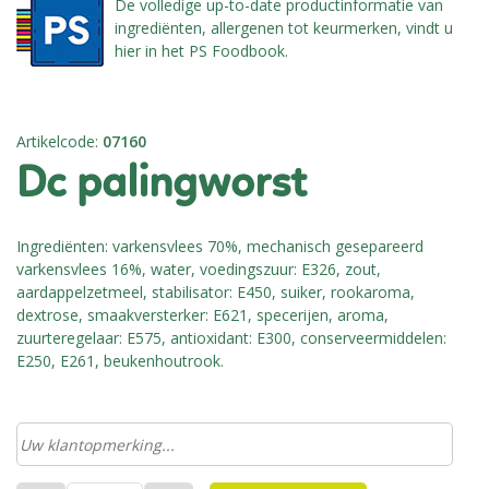
De volledige up-to-date productinformatie van
ingrediënten, allergenen tot keurmerken, vindt u
hier in het PS Foodbook.
Artikelcode
:
07160
dc palingworst
Ingrediënten: varkensvlees 70%, mechanisch gesepareerd
varkensvlees 16%, water, voedingszuur: E326, zout,
aardappelzetmeel, stabilisator: E450, suiker, rookaroma,
dextrose, smaakversterker: E621, specerijen, aroma,
zuurteregelaar: E575, antioxidant: E300, conserveermiddelen:
E250, E261, beukenhoutrook.