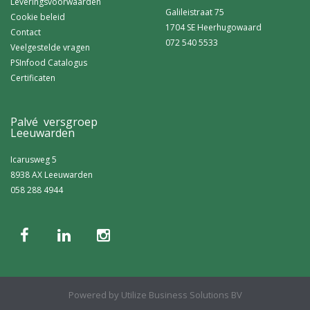
Leveringsvoorwaarden
Galileistraat 75
Cookie beleid
1704 SE Heerhugowaard
Contact
072 540 5533
Veelgestelde vragen
PSInfood Catalogus
Certificaten
Palvé versgroep
Leeuwarden
Icarusweg 5
8938 AX Leeuwarden
058 288 4944
Powered by
Utilize Business Solutions BV