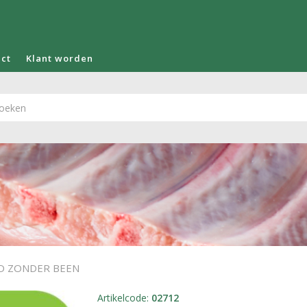
act
Klant worden
D ZONDER BEEN
Artikelcode
:
02712