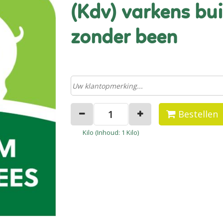
(kdv) varkens buik zonder zwoerd
zonder been
Bestellen
Kilo (
Inhoud
: 1 Kilo)