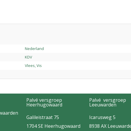
Nederland
KDV
Vlees, Vis
Palvé versgroep
Palvé versgroep
Heerhugowaard
Leeuwarden
rwaarden
Galileistraat 75
Icarusweg 5
1704 SE Heerhugowaard
8938 AX Leeuward